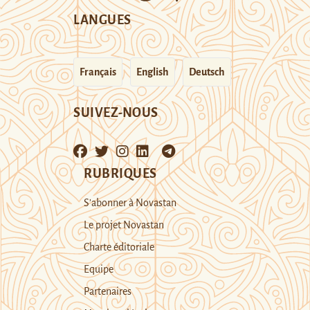
LANGUES
Français
English
Deutsch
SUIVEZ-NOUS
RUBRIQUES
S’abonner à Novastan
Le projet Novastan
Charte éditoriale
Equipe
Partenaires