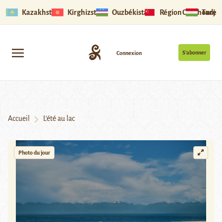
Kazakhstan
Kirghizstan
Ouzbékistan
Région Ouïghoure
Tadjik
S’abonner
Connexion
Accueil
L’été au lac
Photo du jour