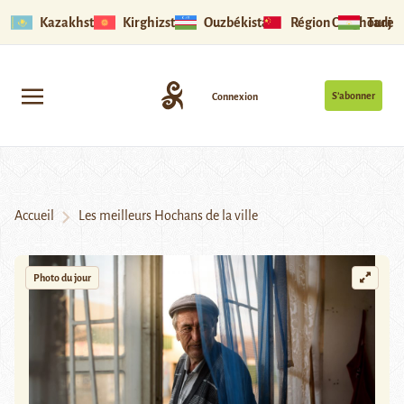
Kazakhstan
Kirghizstan
Ouzbékistan
Région Ouïghoure
Tadjik
S’abonner
Connexion
Accueil
Les meilleurs Hochans de la ville
Photo du jour