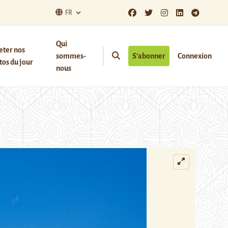
FR
Qui
eter nos
sommes-
S’abonner
Connexion
os du jour
nous