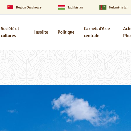
Région Ouïghoure
Tadjikistan
Turkménistan
Société et
Carnets d’Asie
Ach
Insolite
Politique
cultures
centrale
Phot