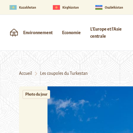
Kazakhstan
Kirghizstan
Ouzbékistan
L'Europe et l'Asie
Environnement
Economie
centrale
Accueil
Les coupoles du Turkestan
Photo du jour