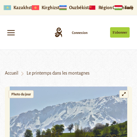
Kazakhstan
Kirghizstan
Ouzbékistan
Région Ouïghoure
Tadjik
S’abonner
Connexion
Accueil
Le printemps dans les montagnes
Photo du jour