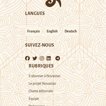
LANGUES
Français
English
Deutsch
SUIVEZ-NOUS
RUBRIQUES
S’abonner à Novastan
Le projet Novastan
Charte éditoriale
Equipe