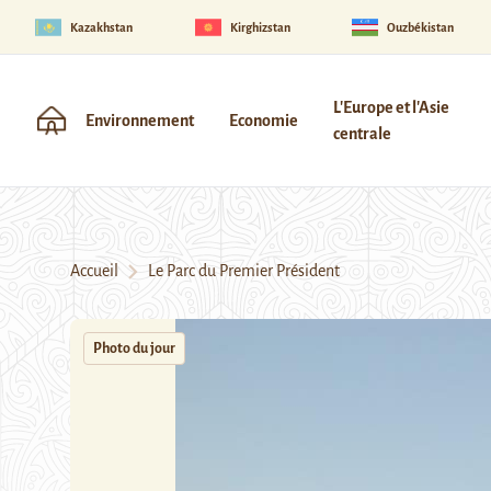
Kazakhstan
Kirghizstan
Ouzbékistan
L'Europe et l'Asie
Environnement
Economie
centrale
Accueil
Le Parc du Premier Président
Photo du jour