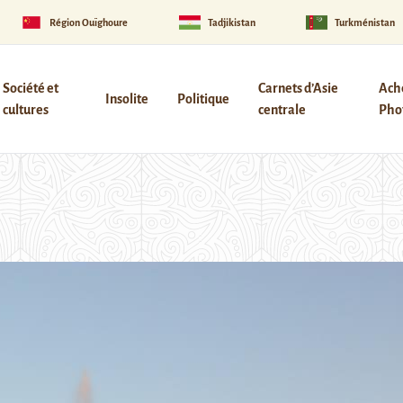
Région Ouïghoure
Tadjikistan
Turkménistan
Société et
Carnets d’Asie
Ach
Insolite
Politique
cultures
centrale
Phot