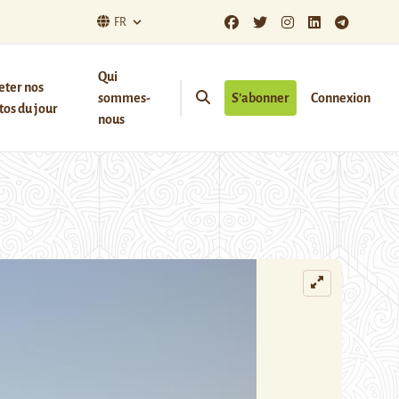
FR
Qui
eter nos
sommes-
S’abonner
Connexion
os du jour
nous