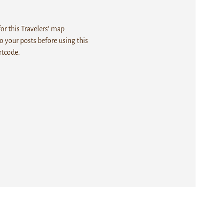
r this Travelers' map.
 your posts before using this
rtcode.