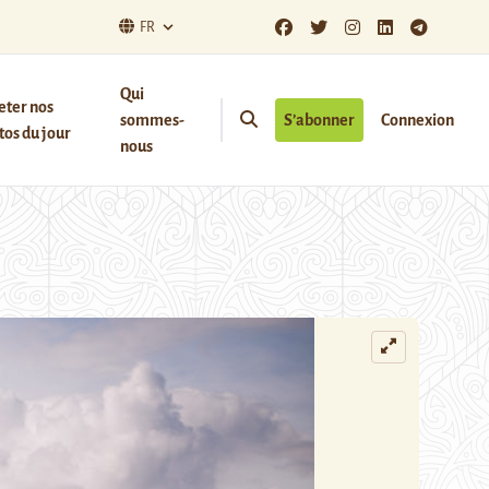
FR
Qui
eter nos
sommes-
S’abonner
Connexion
os du jour
nous