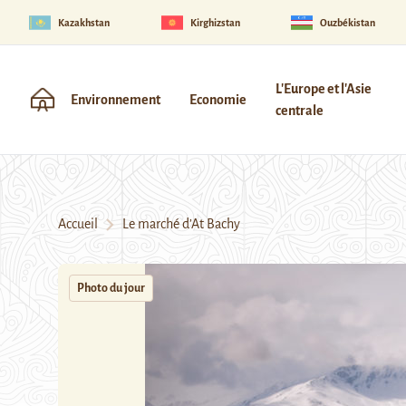
Kazakhstan
Kirghizstan
Ouzbékistan
L'Europe et l'Asie
Environnement
Economie
centrale
Accueil
Le marché d’At Bachy
Photo du jour