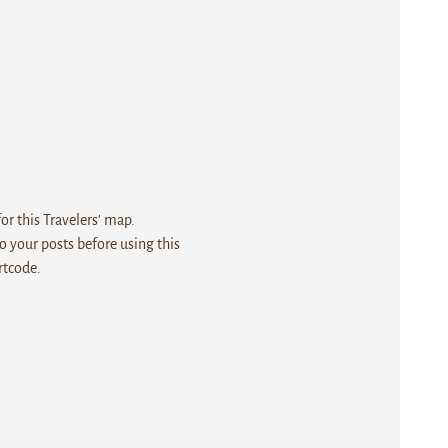
r this Travelers' map.
 your posts before using this
rtcode.