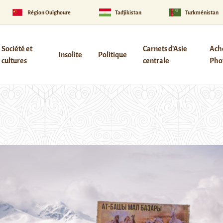
Région Ouïghoure
Tadjikistan
Turkménistan
Société et
Carnets d’Asie
Ach
Insolite
Politique
cultures
centrale
Phot