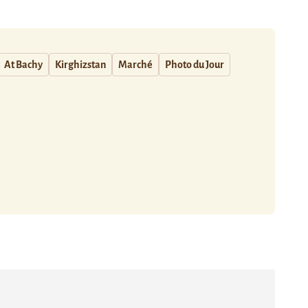
At Bachy
Kirghizstan
Marché
Photo du Jour