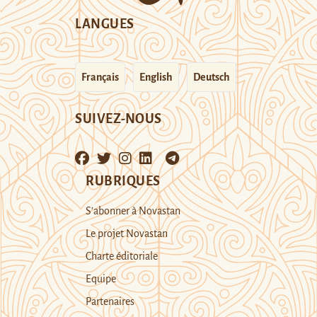
LANGUES
Français
English
Deutsch
SUIVEZ-NOUS
RUBRIQUES
S’abonner à Novastan
Le projet Novastan
Charte éditoriale
Equipe
Partenaires