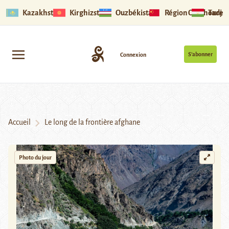
Kazakhstan
Kirghizstan
Ouzbékistan
Région Ouïghoure
Tadjik
S’abonner
Connexion
Accueil
Le long de la frontière afghane
Photo du jour