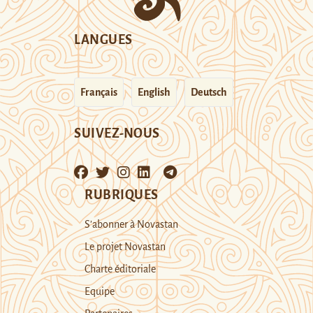
LANGUES
Français
English
Deutsch
SUIVEZ-NOUS
RUBRIQUES
S’abonner à Novastan
Le projet Novastan
Charte éditoriale
Equipe