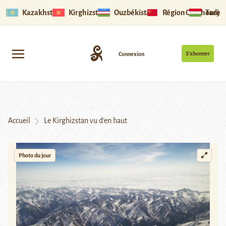
Kazakhstan
Kirghizstan
Ouzbékistan
Région Ouïghoure
Tadjik
S’abonner
Connexion
Accueil
Le Kirghizstan vu d’en haut
Photo du jour