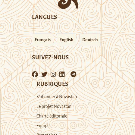
LANGUES
Français
English
Deutsch
SUIVEZ-NOUS
RUBRIQUES
S’abonner à Novastan
Le projet Novastan
Charte éditoriale
Equipe