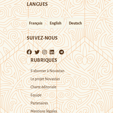
LANGUES
Français
English
Deutsch
SUIVEZ-NOUS
RUBRIQUES
S’abonner à Novastan
Le projet Novastan
Charte éditoriale
Equipe
Partenaires
Mentions légales