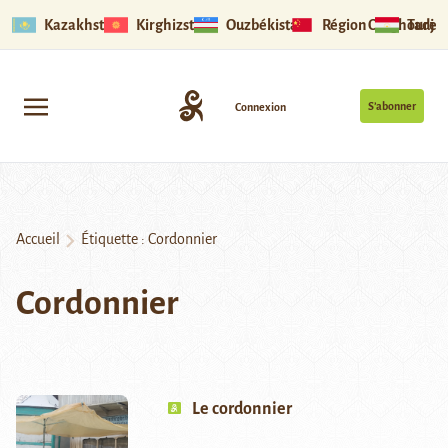
Kazakhstan
Kirghizstan
Ouzbékistan
Région Ouïghoure
Tadjik
S’abonner
Connexion
Accueil
Étiquette :
Cordonnier
Cordonnier
Le cordonnier