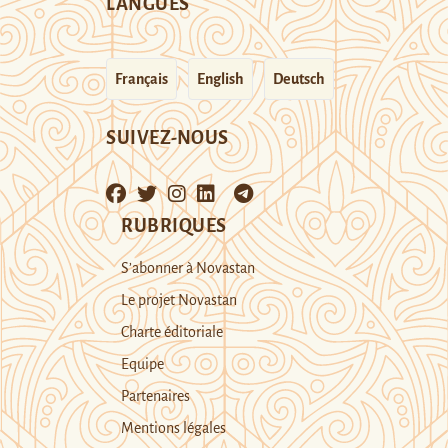
LANGUES
Français
English
Deutsch
SUIVEZ-NOUS
RUBRIQUES
S’abonner à Novastan
Le projet Novastan
Charte éditoriale
Equipe
Partenaires
Mentions légales