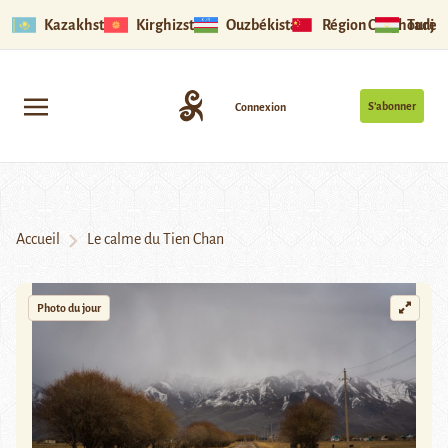
Kazakhstan
Kirghizstan
Ouzbékistan
Région Ouïghoure
Tadjik
S’abonner
Connexion
Accueil
Le calme du Tien Chan
Photo du jour