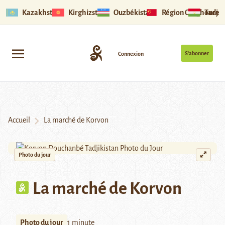
Kazakhstan
Kirghizstan
Ouzbékistan
Région Ouïghoure
Tadjik
S’abonner
Connexion
Accueil
La marché de Korvon
Photo du jour
La marché de Korvon
Photo du jour
1 minute