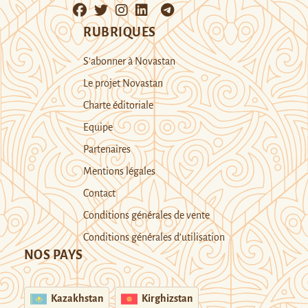
RUBRIQUES
S’abonner à Novastan
Le projet Novastan
Charte éditoriale
Equipe
Partenaires
Mentions légales
Contact
Conditions générales de vente
Conditions générales d’utilisation
NOS PAYS
Kazakhstan
Kirghizstan