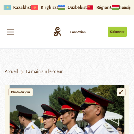
Kazakhstan
Kirghizstan
Ouzbékistan
Région Ouïghoure
Tadjik
S’abonner
Connexion
Accueil
La main sur le coeur
Photo du jour