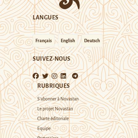
LANGUES
Français
English
Deutsch
SUIVEZ-NOUS
RUBRIQUES
S’abonner à Novastan
Le projet Novastan
Charte éditoriale
Equipe