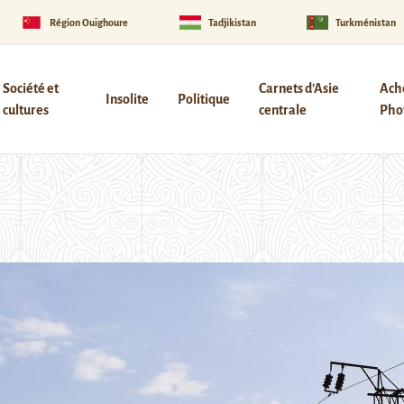
Région Ouïghoure
Tadjikistan
Turkménistan
Société et
Carnets d’Asie
Ach
Insolite
Politique
cultures
centrale
Phot