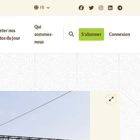
FR
Qui
eter nos
sommes-
S’abonner
Connexion
os du jour
nous