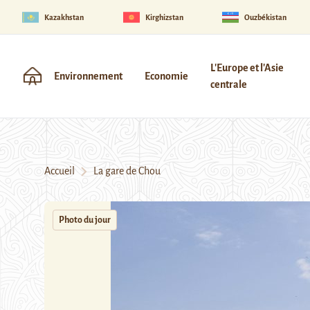
Kazakhstan
Kirghizstan
Ouzbékistan
L'Europe et l'Asie
Environnement
Economie
centrale
Accueil
La gare de Chou
Photo du jour