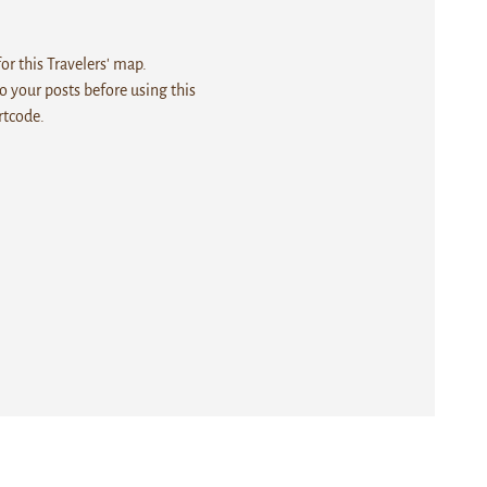
r this Travelers' map.
 your posts before using this
rtcode.