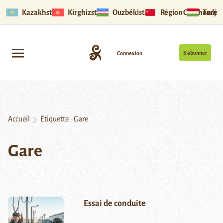
Kazakhstan
Kirghizstan
Ouzbékistan
Région Ouïghoure
Tadjik
S’abonner
Connexion
Accueil
Étiquette :
Gare
Gare
Essai de conduite