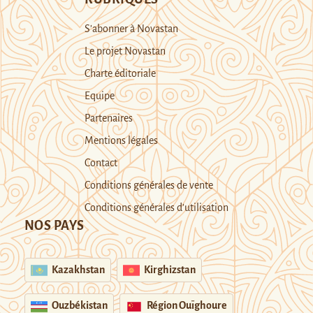
S’abonner à Novastan
Le projet Novastan
Charte éditoriale
Equipe
Partenaires
Mentions légales
Contact
Conditions générales de vente
Conditions générales d’utilisation
NOS PAYS
Kazakhstan
Kirghizstan
Ouzbékistan
Région Ouïghoure