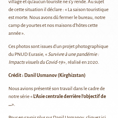
village et qu’aucun touriste ne s’y rende. Au sujet
de cette situation il déclare : « La saison touristique
est morte. Nous avons dû fermer le bureau, notre
camp de yourtes et nos maisons d’hôtes cette
année ».
Ces photos sont issues d’un projet photographique
du PNUD Eurasie, «
Survivre à une pandémie :
Impacts visuels du Covid-19
», réalisé en 2020.
Crédit :
Danil Usmanov
(Kirghizstan)
Nous avions présenté son travail dans le cadre de
notre série «
L’Asie centrale derrière l’objectif de
…
».
Pour en savoir plus sur Danil Usmanov, cliquez
ici
.