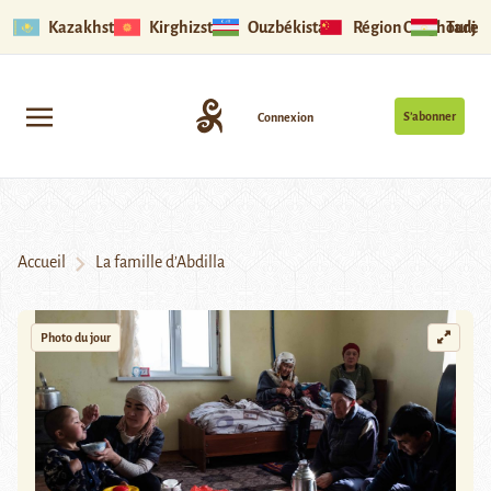
Kazakhstan
Kirghizstan
Ouzbékistan
Région Ouïghoure
Tadjik
S’abonner
Connexion
Accueil
La famille d’Abdilla
Photo du jour