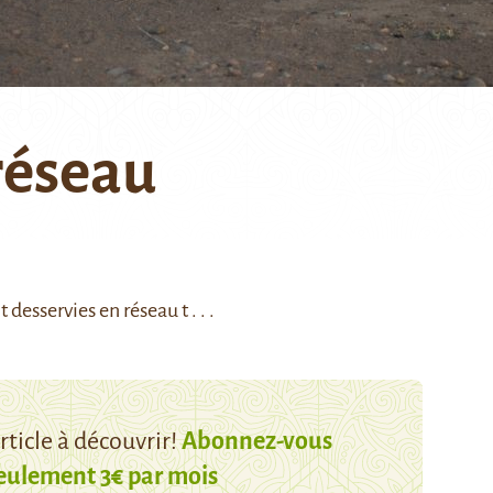
réseau
desservies en réseau t . . .
ticle à découvrir!
Abonnez-vous
eulement 3€ par mois