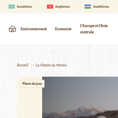
Kazakhstan
Kirghizstan
Ouzbékistan
L'Europe et l'Asie
Environnement
Economie
centrale
Accueil
La chasse au réseau
Photo du jour