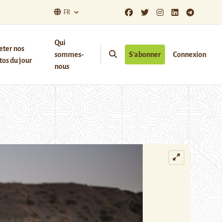
FR
Qui
eter nos
sommes-
S’abonner
Connexion
os du jour
nous