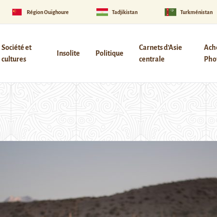
Région Ouïghoure
Tadjikistan
Turkménistan
Société et
Carnets d’Asie
Ach
Insolite
Politique
cultures
centrale
Phot