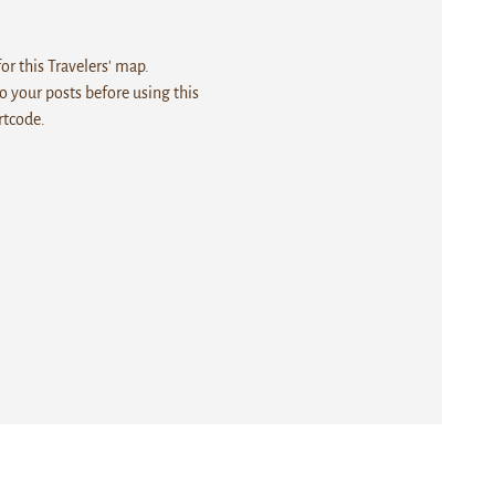
r this Travelers' map.
 your posts before using this
rtcode.