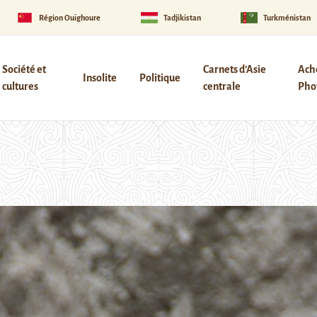
Région Ouïghoure
Tadjikistan
Turkménistan
Société et
Carnets d’Asie
Ach
Insolite
Politique
cultures
centrale
Phot