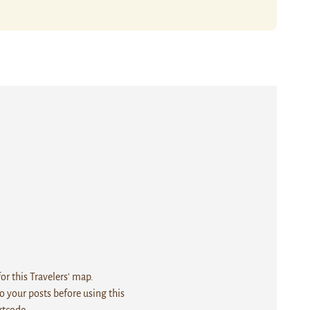
r this Travelers' map.
 your posts before using this
rtcode.