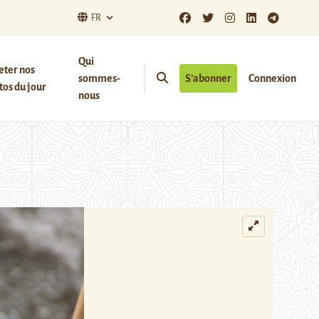
FR
Qui
eter nos
sommes-
S’abonner
Connexion
os du jour
nous