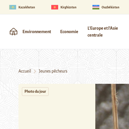
Kazakhstan
Kirghizstan
Ouzbékistan
L'Europe et l'Asie
Environnement
Economie
centrale
Accueil
Jeunes pêcheurs
Photo du jour