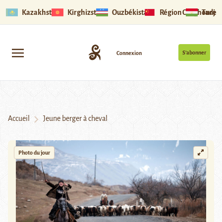
Kazakhstan
Kirghizstan
Ouzbékistan
Région Ouïghoure
Tadjik
S’abonner
Connexion
Accueil
Jeune berger à cheval
Photo du jour