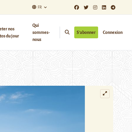
FR
Qui
eter nos
sommes-
S’abonner
Connexion
os du jour
nous