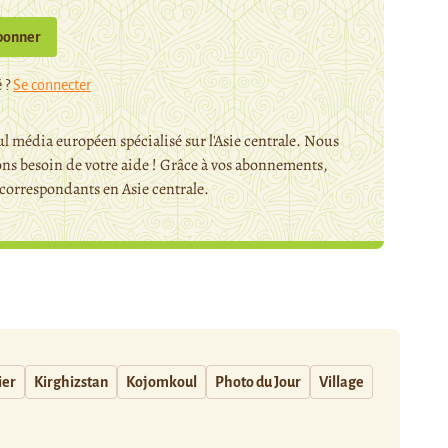
bonner
 ?
Se connecter
l média européen spécialisé sur l'Asie centrale. Nous
ns besoin de votre aide ! Grâce à vos abonnements,
orrespondants en Asie centrale.
ier
Kirghizstan
Kojomkoul
Photo du Jour
Village