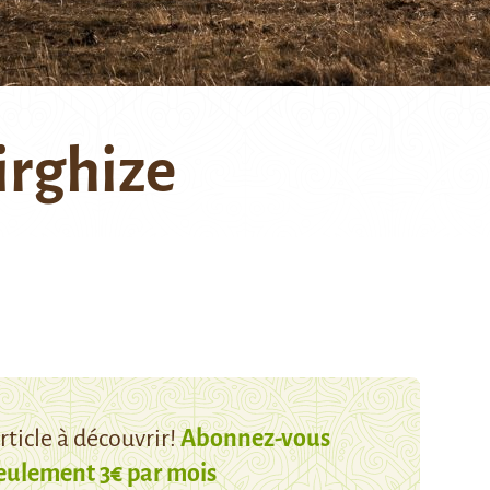
irghize
ticle à découvrir!
Abonnez-vous
eulement 3€ par mois