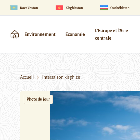
Kazakhstan
Kirghizstan
Ouzbékistan
L'Europe et l'Asie
Environnement
Economie
centrale
Accueil
Intersaison kirghize
Photo du jour