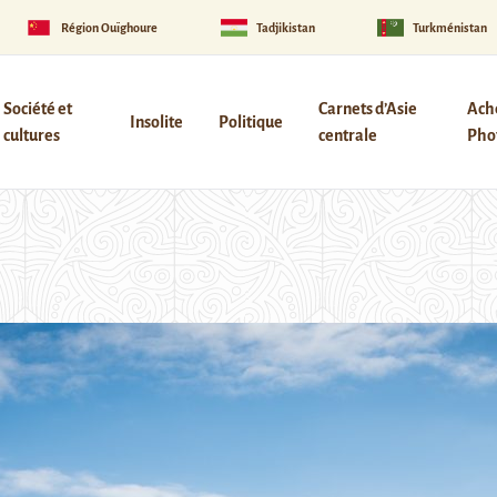
Région Ouïghoure
Tadjikistan
Turkménistan
Société et
Carnets d’Asie
Ach
Insolite
Politique
cultures
centrale
Phot