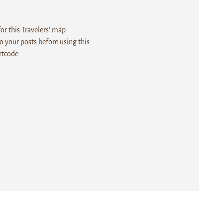
r this Travelers' map.
 your posts before using this
rtcode.