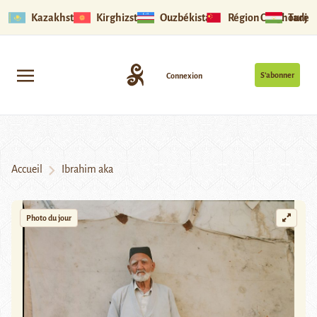
Kazakhstan
Kirghizstan
Ouzbékistan
Région Ouïghoure
Tadjik
S’abonner
Connexion
Accueil
Ibrahim aka
Photo du jour