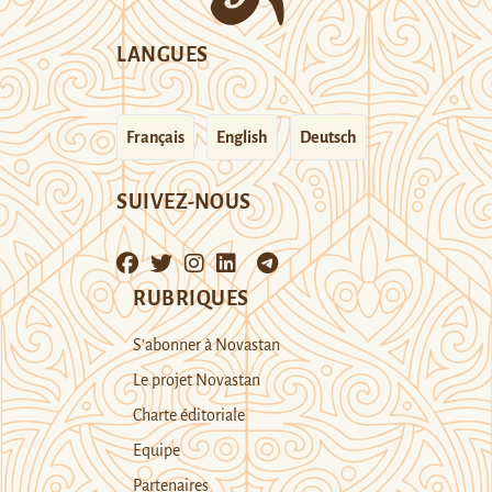
LANGUES
Français
English
Deutsch
SUIVEZ-NOUS
RUBRIQUES
S’abonner à Novastan
Le projet Novastan
Charte éditoriale
Equipe
Partenaires