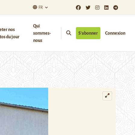
FR
Qui
eter nos
sommes-
S’abonner
Connexion
os du jour
nous