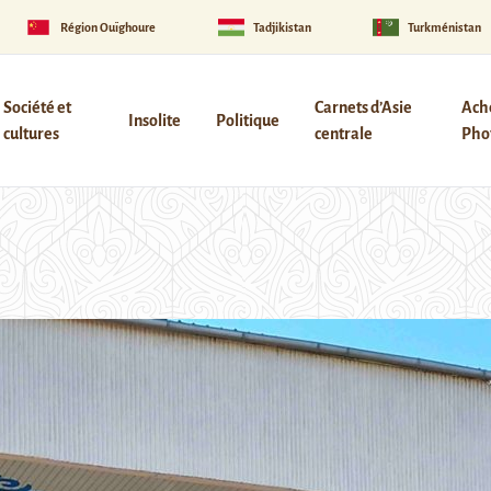
Région Ouïghoure
Tadjikistan
Turkménistan
Société et
Carnets d’Asie
Ach
Insolite
Politique
cultures
centrale
Phot