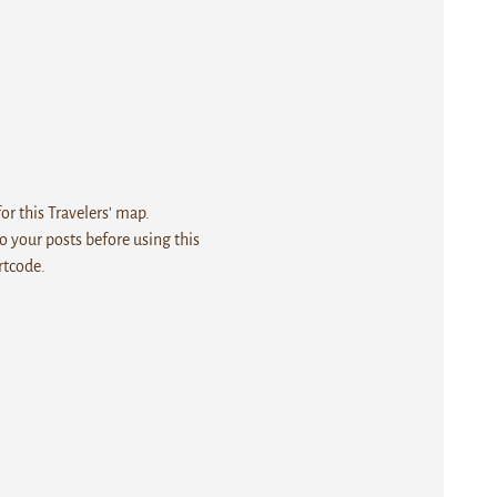
r this Travelers' map.
 your posts before using this
rtcode.