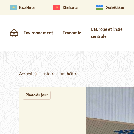
Kazakhstan
Kirghizstan
Ouzbékistan
L'Europe et l'Asie
Environnement
Economie
centrale
Accueil
Histoire d’un théâtre
Photo du jour