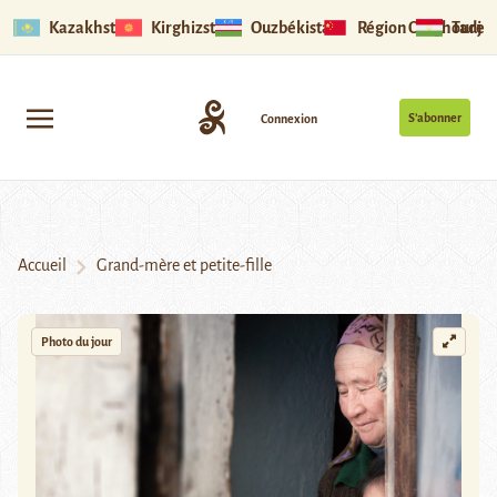
Kazakhstan
Kirghizstan
Ouzbékistan
Région Ouïghoure
Tadjik
S’abonner
Connexion
Accueil
Grand-mère et petite-fille
Photo du jour