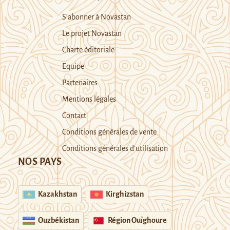
S’abonner à Novastan
Le projet Novastan
Charte éditoriale
Equipe
Partenaires
Mentions légales
Contact
Conditions générales de vente
Conditions générales d’utilisation
NOS PAYS
Kazakhstan
Kirghizstan
Ouzbékistan
Région Ouïghoure