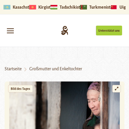
Kasachstan
Kirgistan
Tadschikistan
Turkmenistan
Uigu
Unterstützt uns
Startseite
Großmutter und Enkeltochter
Bild des Tages