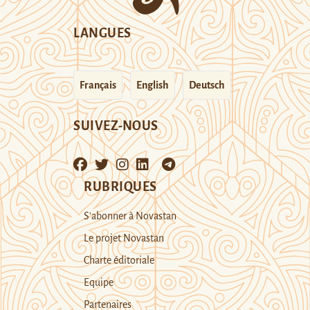
LANGUES
Français
English
Deutsch
SUIVEZ-NOUS
RUBRIQUES
S’abonner à Novastan
Le projet Novastan
Charte éditoriale
Equipe
Partenaires