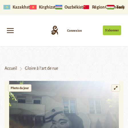
Kazakhstan
Kirghizstan
Ouzbékistan
Région Ouïghoure
Tadjik
S’abonner
Connexion
Accueil
Gloire à l’art de rue
Photo du jour