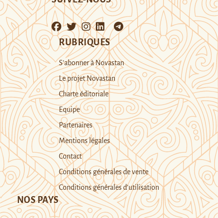
RUBRIQUES
S’abonner à Novastan
Le projet Novastan
Charte éditoriale
Equipe
Partenaires
Mentions légales
Contact
Conditions générales de vente
Conditions générales d’utilisation
NOS PAYS