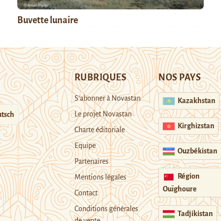
Buvette lunaire
RUBRIQUES
NOS PAYS
S’abonner à Novastan
Kazakhstan
Le projet Novastan
tsch
Kirghizstan
Charte éditoriale
Equipe
Ouzbékistan
Partenaires
Région
Mentions légales
Ouïghoure
Contact
Conditions générales
Tadjikistan
de vente