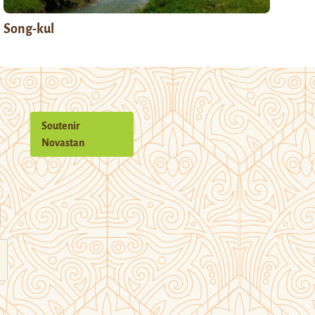
Song-kul
Soutenir
Novastan