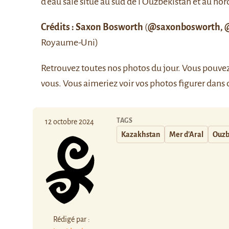
d’eau salé situé au sud de l’Ouzbékistan et au no
Crédits : Saxon Bosworth
(
@saxonbosworth
,
Royaume-Uni)
Retrouvez
toutes nos photos du jour
. Vous pouve
vous. Vous aimeriez voir vos photos figurer dans 
TAGS
12 octobre 2024
Kazakhstan
Mer d'Aral
Ouzb
Rédigé par :