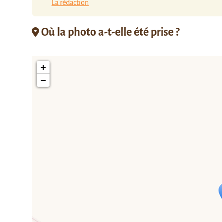
La rédaction
Où la photo a-t-elle été prise ?
+
−
Travelers' M
If you see this after your page is
mi