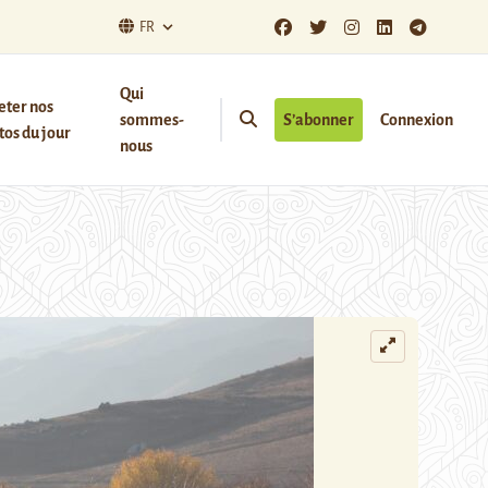
FR
Qui
eter nos
sommes-
S’abonner
Connexion
os du jour
nous