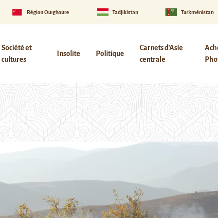
Région Ouïghoure
Tadjikistan
Turkménistan
Société et
Carnets d’Asie
Ach
Insolite
Politique
cultures
centrale
Phot