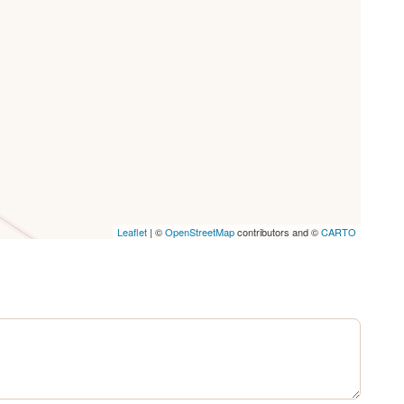
Leaflet
| ©
OpenStreetMap
contributors and ©
CARTO