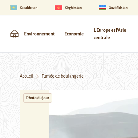
Kazakhstan
Kirghizstan
Ouzbékistan
L'Europe et l'Asie
Environnement
Economie
centrale
Accueil
Fumée de boulangerie
Photo du jour