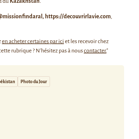
rd du
Kazakhstan
.
@missionfindaral
,
https://decouvrirlavie.com
,
z
en acheter certaines par ici
et les recevoir chez
cette rubrique ? N'hésitez pas à nous
contacter.
"
ékistan
Photo du Jour