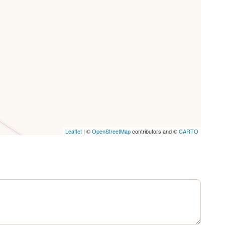
Leaflet
| ©
OpenStreetMap
contributors and ©
CARTO