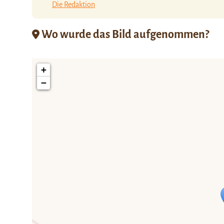
Die Redaktion
Wo wurde das Bild aufgenommen?
+
−
Travelers' Ma
Wenn du dies siehst, nachdem dei
fehlen leaf