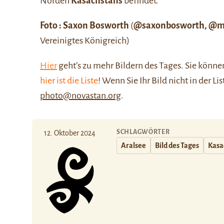
Norden
Kasachstans
befindet.
Foto : Saxon Bosworth
(
@saxonbosworth
,
@mi
Vereinigtes Königreich)
Hier
geht’s zu mehr Bildern des Tages. Sie kön
hier ist die Liste
! Wenn Sie Ihr Bild nicht in der Li
photo@novastan.org
.
SCHLAGWÖRTER
12. Oktober 2024
Aralsee
Bild des Tages
Kasa