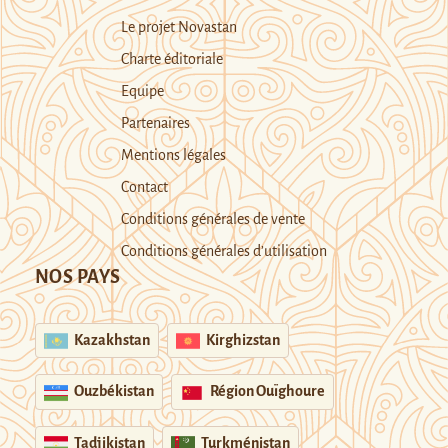
Le projet Novastan
Charte éditoriale
Equipe
Partenaires
Mentions légales
Contact
Conditions générales de vente
Conditions générales d’utilisation
NOS PAYS
Kazakhstan
Kirghizstan
Ouzbékistan
Région Ouïghoure
Tadjikistan
Turkménistan