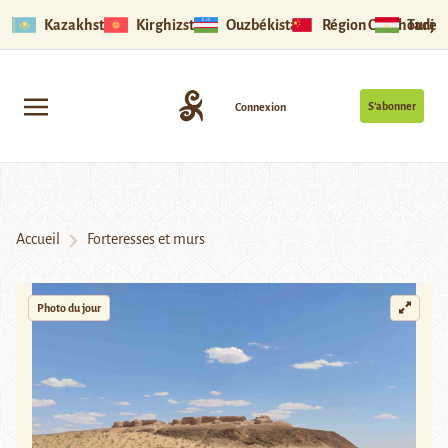
Kazakhstan
Kirghizstan
Ouzbékistan
Région Ouïghoure
Tadjik
S’abonner
Connexion
Accueil
Forteresses et murs
Photo du jour