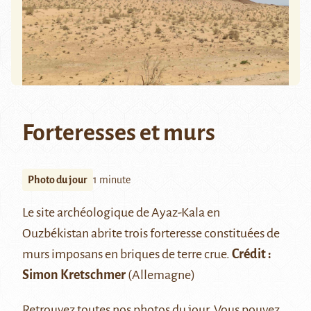
Forteresses et murs
Photo du jour
1 minute
Le site archéologique de
Ayaz-Kala
en
Ouzbékistan abrite trois forteresse constituées de
murs imposans en briques de terre crue.
Crédit :
Simon Kretschmer
(Allemagne)
Retrouvez
toutes nos photos du jour
. Vous pouvez