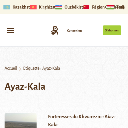
Kazakhstan
Kirghizstan
Ouzbékistan
Région Ouïghoure
Tadjik
S’abonner
Connexion
Accueil
Étiquette :
Ayaz-Kala
Ayaz-Kala
Forteresses du Khwarezm : Aiaz-
Kala