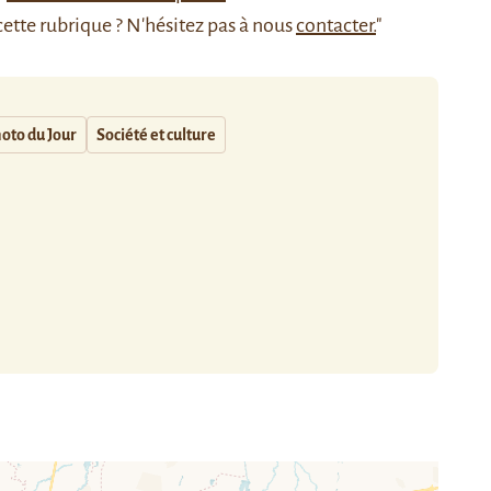
cette rubrique ? N'hésitez pas à nous
contacter.
"
oto du Jour
Société et culture