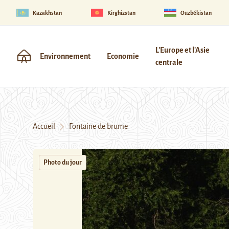
Kazakhstan
Kirghizstan
Ouzbékistan
L'Europe et l'Asie
Environnement
Economie
centrale
Accueil
Fontaine de brume
Photo du jour