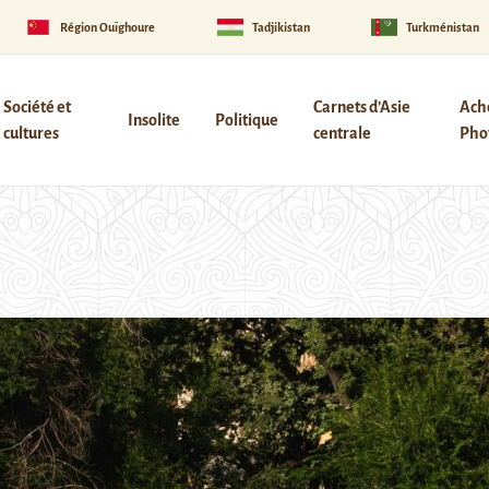
Région Ouïghoure
Tadjikistan
Turkménistan
Société et
Carnets d’Asie
Ach
Insolite
Politique
cultures
centrale
Phot