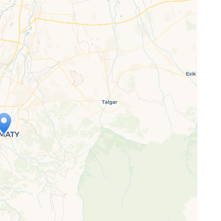
ap is loading...
 loaded completely, leafletJS files are
ssing.