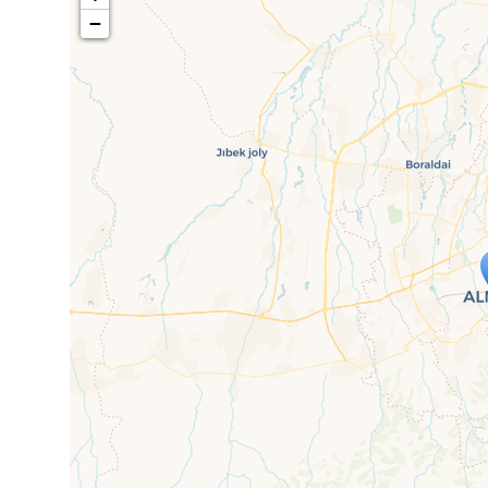
−
Travelers' M
If you see this after your page is
mi