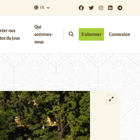
FR
Qui
eter nos
sommes-
S’abonner
Connexion
os du jour
nous