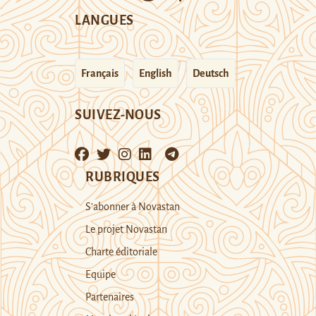
LANGUES
Français
English
Deutsch
SUIVEZ-NOUS
RUBRIQUES
S’abonner à Novastan
Le projet Novastan
Charte éditoriale
Equipe
Partenaires