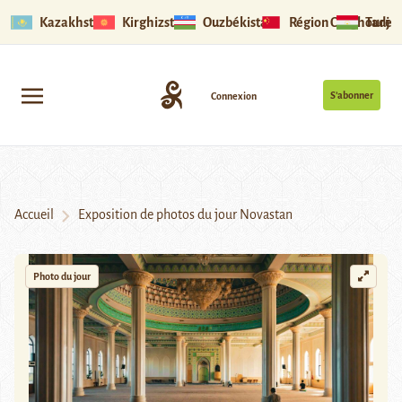
Kazakhstan
Kirghizstan
Ouzbékistan
Région Ouïghoure
Tadjik
S’abonner
Connexion
Accueil
Exposition de photos du jour Novastan
Photo du jour