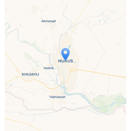
Travelers' Map is loading...
If you see this after your page is
loaded completely, leafletJS files are
missing.