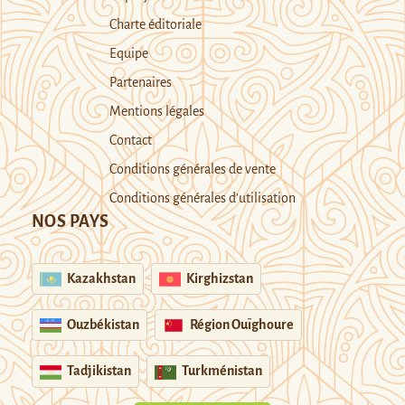
Charte éditoriale
Equipe
Partenaires
Mentions légales
Contact
Conditions générales de vente
Conditions générales d’utilisation
NOS PAYS
Kazakhstan
Kirghizstan
Ouzbékistan
Région Ouïghoure
Tadjikistan
Turkménistan