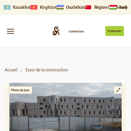
Kazakhstan
Kirghizstan
Ouzbékistan
Région Ouïghoure
Tadjik
S’abonner
Connexion
Accueil
Essor de la construction
Photo du jour