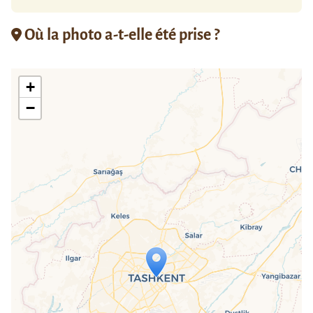
Où la photo a-t-elle été prise ?
+
−
Travelers' Map is loading...
If you see this after your page is
loaded completely, leafletJS files are
missing.