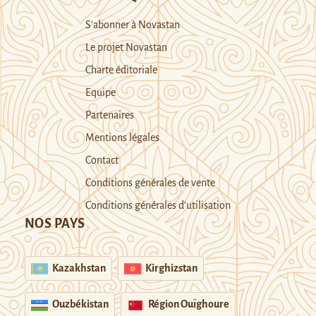
S’abonner à Novastan
Le projet Novastan
Charte éditoriale
Equipe
Partenaires
Mentions légales
Contact
Conditions générales de vente
Conditions générales d’utilisation
NOS PAYS
Kazakhstan
Kirghizstan
Ouzbékistan
Région Ouïghoure