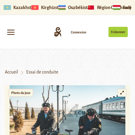
Kazakhstan
Kirghizstan
Ouzbékistan
Région Ouïghoure
Tadjik
S’abonner
Connexion
Accueil
Essai de conduite
Photo du jour