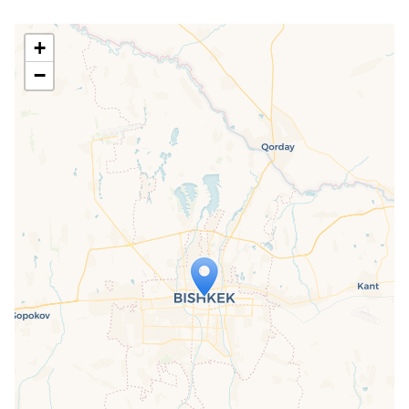
+
−
Travelers' Map is loading...
If you see this after your page is
loaded completely, leafletJS files are
missing.