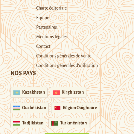
Charte éditoriale
Equipe
Partenaires
Mentions légales
Contact
Conditions générales de vente
Conditions générales d’utilisation
NOS PAYS
Kazakhstan
Kirghizstan
Ouzbékistan
Région Ouïghoure
Tadjikistan
Turkménistan