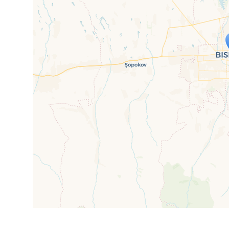
Travelers' Ma
Wenn du dies siehst, nachdem dei
fehlen leaf