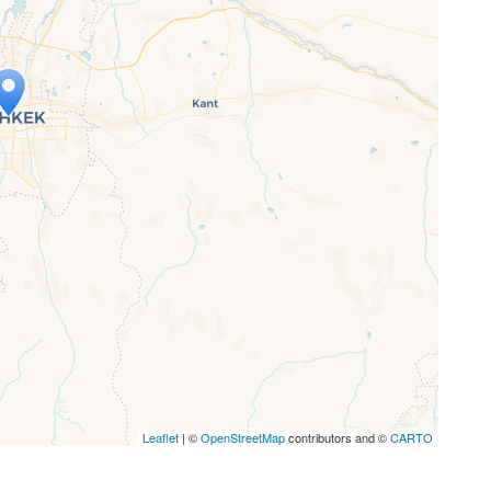
p wird geladen …
ne Seite vollständig geladen wurde,
letJS-Dateien.
Leaflet
| ©
OpenStreetMap
contributors and ©
CARTO