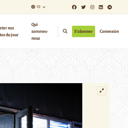
FR
Qui
eter nos
sommes-
S’abonner
Connexion
os du jour
nous