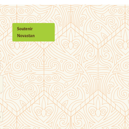
Soutenir
Novastan
n