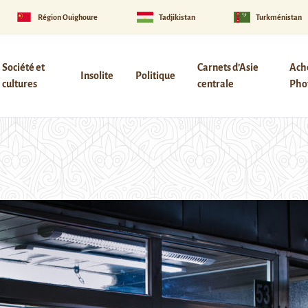
Région Ouïghoure
Tadjikistan
Turkménistan
Société et
Carnets d’Asie
Ach
Insolite
Politique
cultures
centrale
Phot