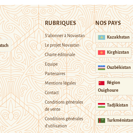
RUBRIQUES
NOS PAYS
S’abonner à Novastan
Kazakhstan
Le projet Novastan
tsch
Kirghizstan
Charte éditoriale
Equipe
Ouzbékistan
Partenaires
Région
Mentions légales
Ouïghoure
Contact
Conditions générales
Tadjikistan
de vente
Conditions générales
Turkménista
d’utilisation