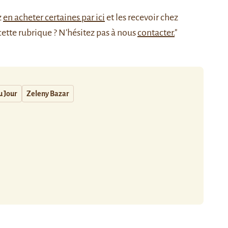
z
en acheter certaines par ici
et les recevoir chez
cette rubrique ? N'hésitez pas à nous
contacter.
"
u Jour
Zeleny Bazar