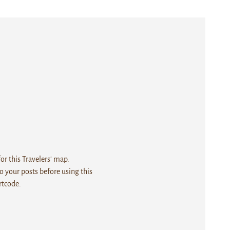
r this Travelers' map.
 your posts before using this
rtcode.