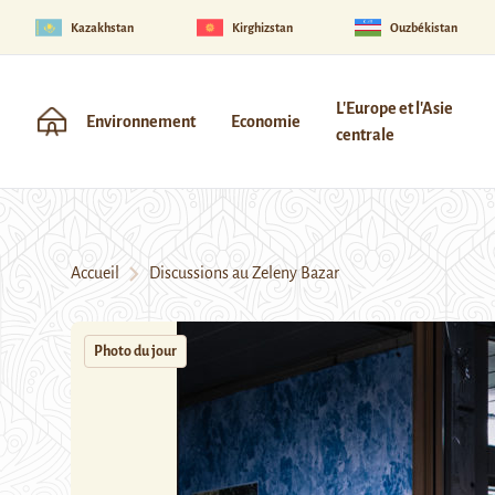
Kazakhstan
Kirghizstan
Ouzbékistan
L'Europe et l'Asie
Environnement
Economie
centrale
Accueil
Discussions au Zeleny Bazar
Photo du jour