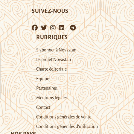
SUIVEZ-NOUS
RUBRIQUES
S’abonner à Novastan
Le projet Novastan
Charte éditoriale
Equipe
Partenaires
Mentions légales
Contact
Conditions générales de vente
Conditions générales d’utilisation