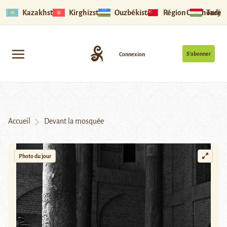
Kazakhstan
Kirghizstan
Ouzbékistan
Région Ouïghoure
Tadjik
S’abonner
Connexion
Accueil
Devant la mosquée
Photo du jour