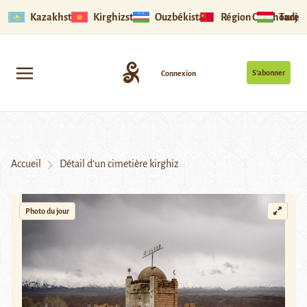
Kazakhstan
Kirghizstan
Ouzbékistan
Région Ouïghoure
Tadjik
S’abonner
Connexion
Accueil
Détail d’un cimetière kirghiz
Photo du jour