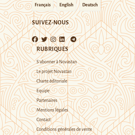
Français
English
Deutsch
SUIVEZ-NOUS
RUBRIQUES
S’abonner à Novastan
Le projet Novastan
Charte éditoriale
Equipe
Partenaires
Mentions légales
Contact
Conditions générales de vente