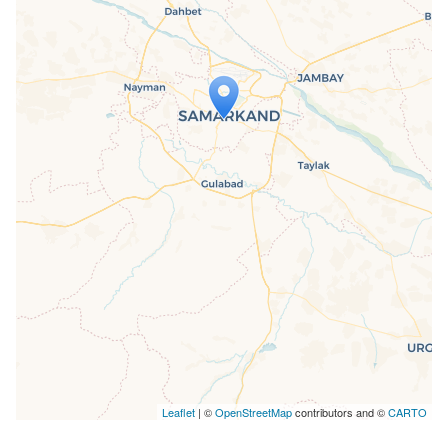
Travelers' Map is loading...
If you see this after your page is
loaded completely, leafletJS files are
missing.
Leaflet
| ©
OpenStreetMap
contributors and ©
CARTO