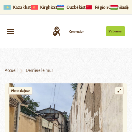
Kazakhstan
Kirghizstan
Ouzbékistan
Région Ouïghoure
Tadjik
S’abonner
Connexion
Accueil
Derrière le mur
Photo du jour