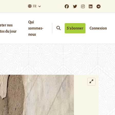
FR
Qui
eter nos
sommes-
S’abonner
Connexion
os du jour
nous