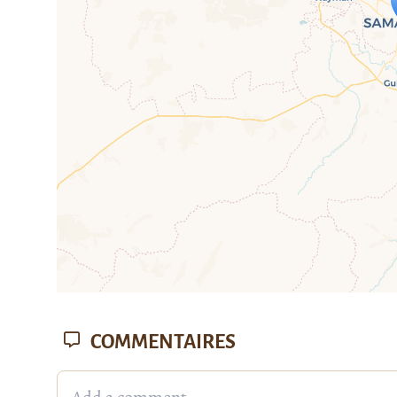
Travelers' M
If you see this after your page is
mi
COMMENTAIRES