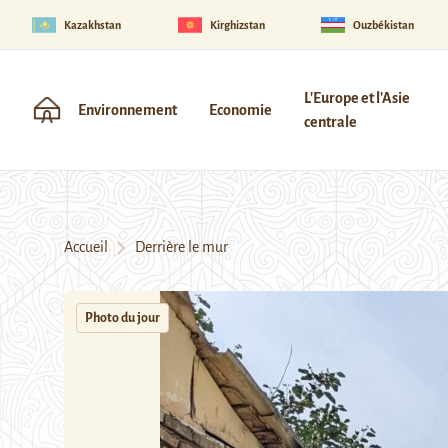
Kazakhstan
Kirghizstan
Ouzbékistan
L'Europe et l'Asie
Environnement
Economie
centrale
Accueil
Derrière le mur
Photo du jour