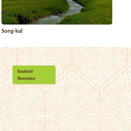
Song-kul
Soutenir
Novastan