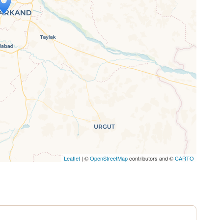
ap is loading...
 loaded completely, leafletJS files are
ssing.
Leaflet
| ©
OpenStreetMap
contributors and ©
CARTO