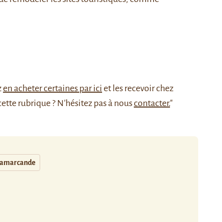
z
en acheter certaines par ici
et les recevoir chez
cette rubrique ? N'hésitez pas à nous
contacter.
"
amarcande