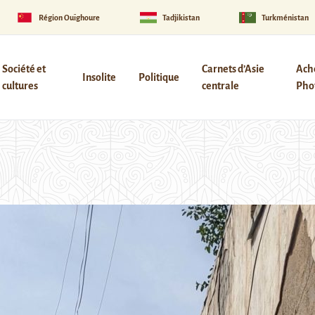
Région Ouïghoure
Tadjikistan
Turkménistan
Société et
Carnets d’Asie
Ach
Insolite
Politique
cultures
centrale
Phot