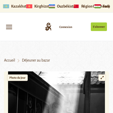
Kazakhstan
Kirghizstan
Ouzbékistan
Région Ouïghoure
Tadjik
S’abonner
Connexion
Accueil
Déjeuner au bazar
Photo du jour