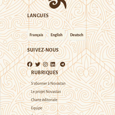
LANGUES
Français
English
Deutsch
SUIVEZ-NOUS
RUBRIQUES
S’abonner à Novastan
Le projet Novastan
Charte éditoriale
Equipe