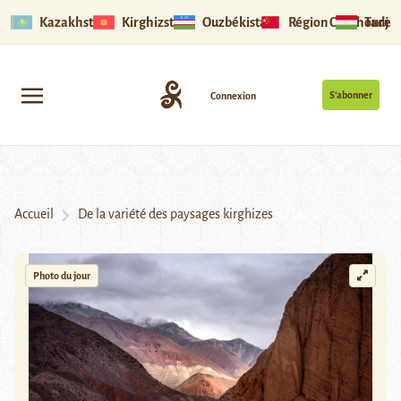
Kazakhstan
Kirghizstan
Ouzbékistan
Région Ouïghoure
Tadjik
S’abonner
Connexion
Accueil
De la variété des paysages kirghizes
Photo du jour