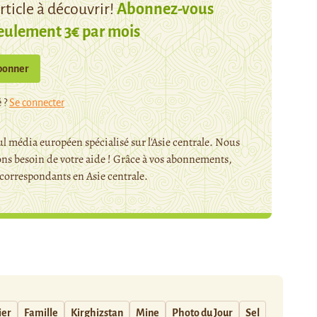
ticle à découvrir!
Abonnez-vous
eulement 3€ par mois
bonner
 ?
Se connecter
l média européen spécialisé sur l'Asie centrale. Nous
ns besoin de votre aide ! Grâce à vos abonnements,
orrespondants en Asie centrale.
ier
Famille
Kirghizstan
Mine
Photo du Jour
Sel