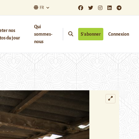
FR
Qui
eter nos
sommes-
S’abonner
Connexion
os du jour
nous