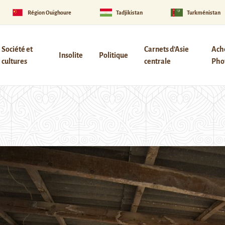
Région Ouïghoure
Tadjikistan
Turkménistan
Société et
Carnets d’Asie
Ach
Insolite
Politique
cultures
centrale
Phot