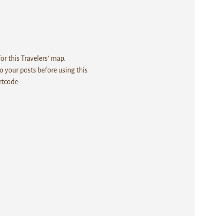
r this Travelers' map.
 your posts before using this
rtcode.