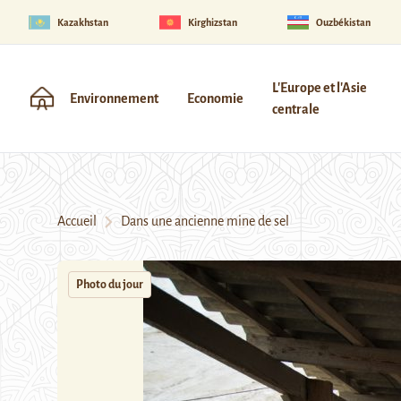
Kazakhstan
Kirghizstan
Ouzbékistan
L'Europe et l'Asie
Environnement
Economie
centrale
Accueil
Dans une ancienne mine de sel
Photo du jour