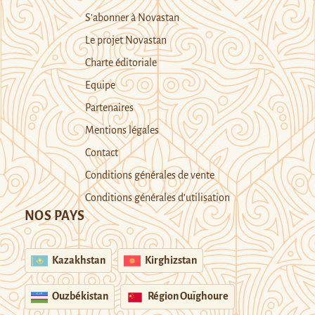
S’abonner à Novastan
Le projet Novastan
Charte éditoriale
Equipe
Partenaires
Mentions légales
Contact
Conditions générales de vente
Conditions générales d’utilisation
NOS PAYS
Kazakhstan
Kirghizstan
Ouzbékistan
Région Ouïghoure