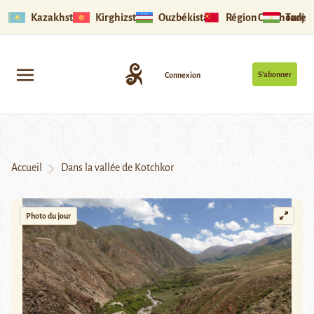
Kazakhstan
Kirghizstan
Ouzbékistan
Région Ouïghoure
Tadjik
S’abonner
Connexion
Accueil
Dans la vallée de Kotchkor
Photo du jour