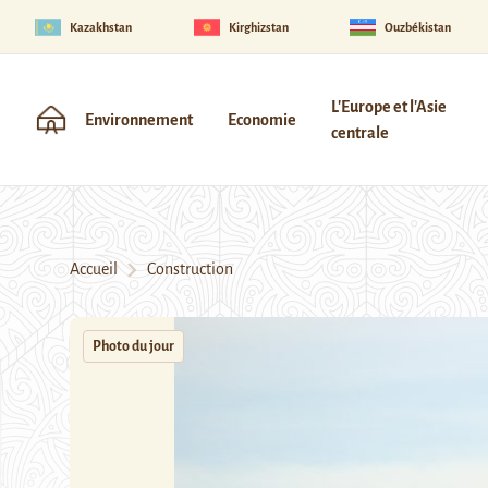
Kazakhstan
Kirghizstan
Ouzbékistan
L'Europe et l'Asie
Environnement
Economie
centrale
Accueil
Construction
Photo du jour