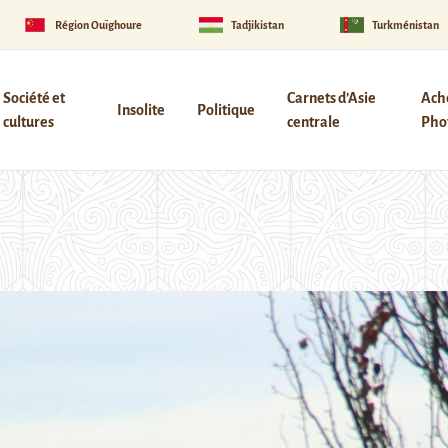
Région Ouïghoure
Tadjikistan
Turkménistan
Société et
Carnets d’Asie
Ach
Insolite
Politique
cultures
centrale
Phot