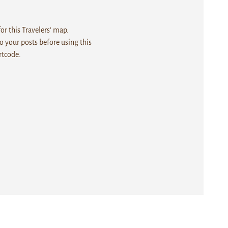
r this Travelers' map.
 your posts before using this
rtcode.