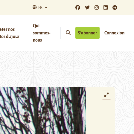
FR
Qui
eter nos
sommes-
S’abonner
Connexion
os du jour
nous