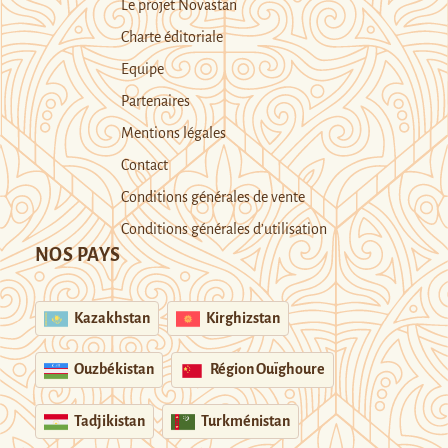
Le projet Novastan
Charte éditoriale
Equipe
Partenaires
Mentions légales
Contact
Conditions générales de vente
Conditions générales d’utilisation
NOS PAYS
Kazakhstan
Kirghizstan
Ouzbékistan
Région Ouïghoure
Tadjikistan
Turkménistan