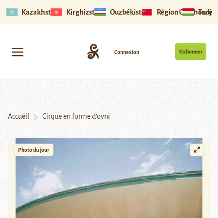
Kazakhstan
Kirghizstan
Ouzbékistan
Région Ouïghoure
Tadjik
S’abonner
Connexion
Accueil
Cirque en forme d’ovni
Photo du jour